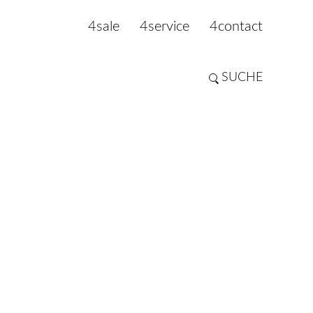
4sale
4service
4contact
SUCHE