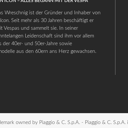
AN ICON – ALLES BEGANN MIT DER VESPA
s Wreschnig ist der Gründer und Inhaber von
 Icon
. Seit mehr als 30 Jahren beschäftigt er
it Vespas und sammelt sie. In seiner
hntelangen Leidenschaft sind ihm vor allem
 der 40er- und 50er-Jahre sowie
modelle aus den 60ern ans Herz gewachsen.
ademark owned by Piaggio & C. S.p.A. - Piaggio & C. S.p.A. 