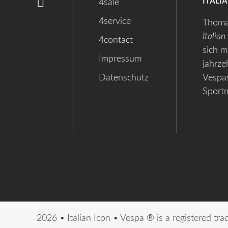
ITALI
4sale
4service
Thoma
Italian
4contact
sich m
Impressum
jahrze
Datenschutz
Vespas
Sport
2026 • Italian Icon • Vespa ® is a registered tr