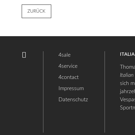
ZURÜCK
ITALI
4sale
4service
Thoma
Italian
4contact
sich m
Impressum
jahrze
Datenschutz
Vespas
Sport