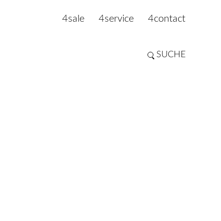
4sale
4service
4contact
SUCHE