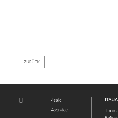
ZURÜCK
ITALI
4sale
4service
Thoma