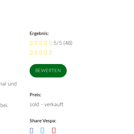
Ergebnis:
5/5
(48)
inal und
Preis:
sold - verkauft
bei.
Share Vespa: