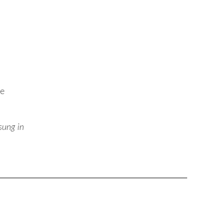
ne
sung in