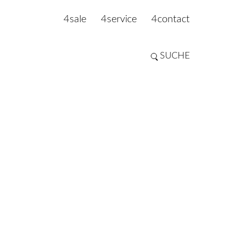
4sale
4service
4contact
SUCHE