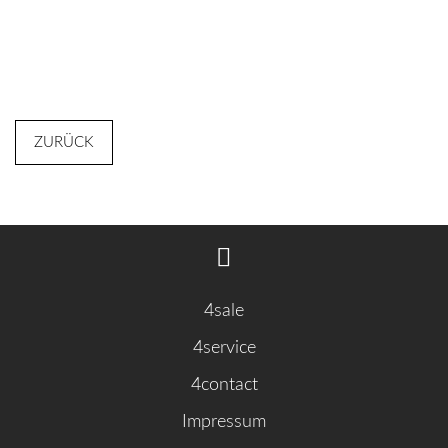
ZURÜCK
4sale
4service
4contact
Impressum