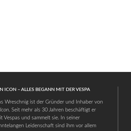
AN ICON – ALLES BEGANN MIT DER VESPA
s Wreschnig ist der Gründer und Inhaber von
 Icon
. Seit mehr als 30 Jahren beschäftigt er
it Vespas und sammelt sie. In seiner
hntelangen Leidenschaft sind ihm vor allem