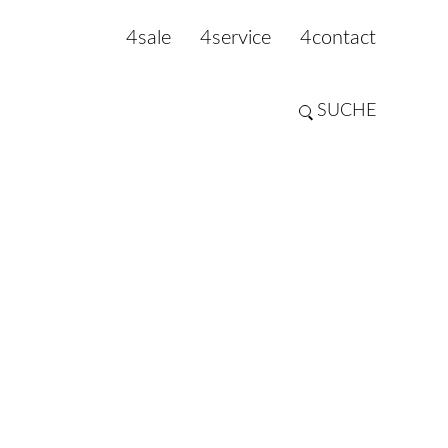
4sale
4service
4contact
SUCHE