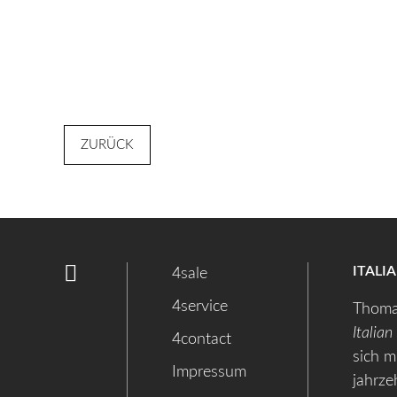
ZURÜCK
ITALI
4sale
4service
Thoma
Italian
4contact
sich m
Impressum
jahrze