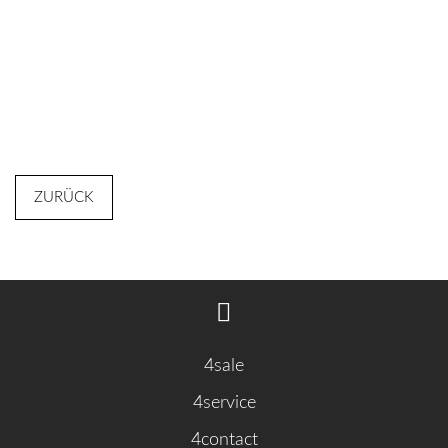
ZURÜCK
4sale
4service
4contact