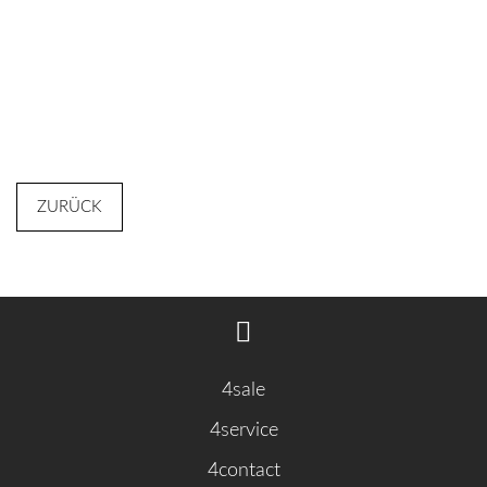
ZURÜCK
4sale
4service
4contact