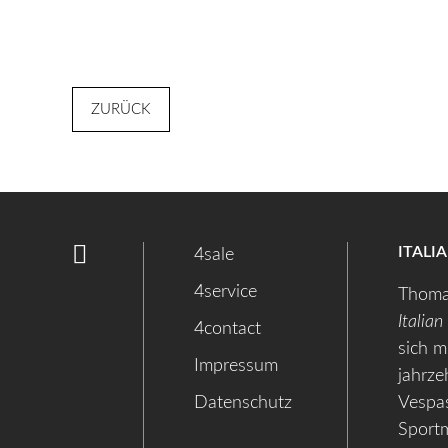
ZURÜCK
ITALI
4sale
4service
Thoma
Italian
4contact
sich m
Impressum
jahrze
Datenschutz
Vespas
Sport