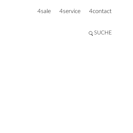
4sale
4service
4contact
SUCHE