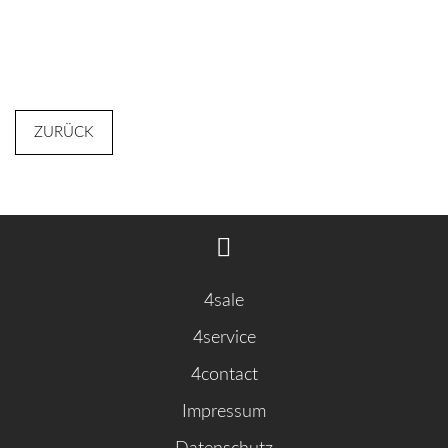
ZURÜCK
4sale
4service
4contact
Impressum